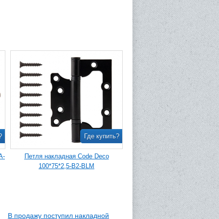
?
Где купить?
A-
Петля накладная Code Deco
100*75*2,5-B2-BLM
В продажу поступил накладной