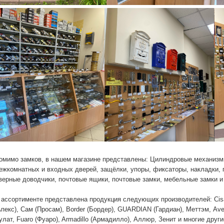
омимо замков, в нашем магазине представлены: Цилиндровые механизмы
ежкомнатных и входных дверей, защёлки, упоры, фиксаторы, накладки, г
верные доводчики, почтовые ящики, почтовые замки, мебельные замки и
 ассортименте представлена продукция следующих производителей: Cisa 
Апекс), Сам (Просам), Border (Бордер), GUARDIAN (Гардиан), Меттэм, Aver
улат, Fuaro (Фуаро), Armadillo (Армадилло), Аллюр, Зенит и многие други