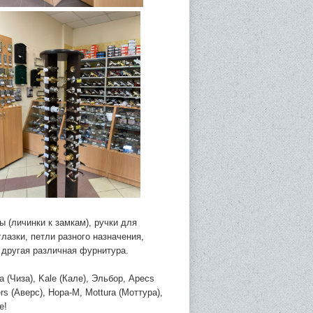
 (личинки к замкам), ручки для
лазки, петли разного назначения,
 другая различная фурнитура.
(Чиза), Kale (Кале), Эльбор, Apecs
s (Аверс), Нора-М, Mottura (Моттура),
е!