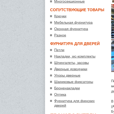
Многосекционные
СОПУТСТВУЮЩИЕ ТОВАРЫ
Крючки
Мебельная фурнитура
Оконная фурнитура
Разное
ФУРНИТУРА ДЛЯ ДВЕРЕЙ
Петли
Накладки, wc-комплекты
Шпингалеты, засовы
Дверные доводчики
Упоры дверные
П
Шариковые фиксаторы
м
Броненакладки
д
Оптика
Фурнитура для финских
В
дверей
(
Б