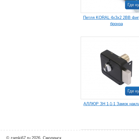
Где к
Петля KORAL 4х3х2 2ВВ фиг
бронза
Где к
АЛЛЮР ЗН 1-1-1 Замок накл
© zamki67.ru 2026, Смоленск