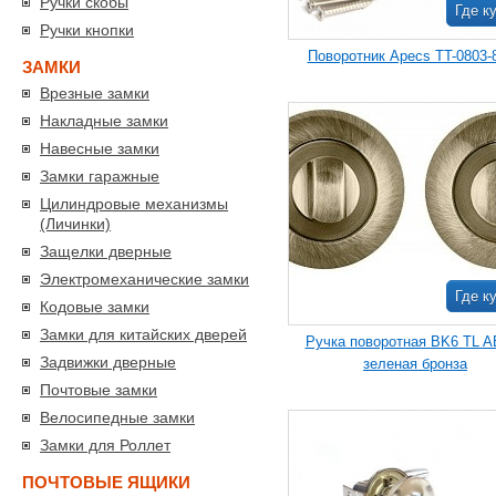
Ручки скобы
Где к
Ручки кнопки
Поворотник Apecs TT-0803-
ЗАМКИ
Врезные замки
Накладные замки
Навесные замки
Замки гаражные
Цилиндровые механизмы
(Личинки)
Защелки дверные
Электромеханические замки
Где к
Кодовые замки
Замки для китайских дверей
Ручка поворотная BK6 TL A
Задвижки дверные
зеленая бронза
Почтовые замки
Велосипедные замки
Замки для Роллет
ПОЧТОВЫЕ ЯЩИКИ