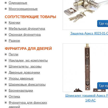
Одинарные
Многосекционные
СОПУТСТВУЮЩИЕ ТОВАРЫ
Крючки
Где к
Мебельная фурнитура
Защелка Apecs 8023-01-
Оконная фурнитура
Разное
ФУРНИТУРА ДЛЯ ДВЕРЕЙ
Петли
Накладки, wc-комплекты
Шпингалеты, засовы
Дверные доводчики
Упоры дверные
Шариковые фиксаторы
Где к
Броненакладки
Шпингалет торцевой Apecs F
Оптика
140-AC
Фурнитура для финских
дверей