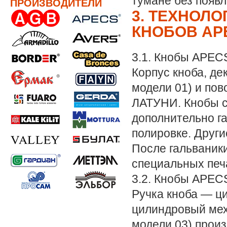
тумане без появл
ПРОИЗВОДИТЕЛИ
3. ТЕХНОЛ
КНОБОВ AP
3.1. Кнобы APEC
Корпус кноба, де
модели 01) и пов
ЛАТУНИ. Кнобы с
дополнительно г
полировке. Други
После гальваник
специальных печ
3.2. Кнобы APEC
Ручка кноба — ци
цилиндровый меха
модели 03) произ