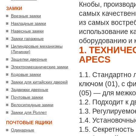
Кнобы, производ
ЗАМКИ
самых качествен
Врезные замки
из самых востре
Накладные замки
использование ка
Навесные замки
Замки гаражные
оборудованию и 
Цилиндровые механизмы
1. ТЕХНИЧ
(Личинки)
APECS
Защелки дверные
Электромеханические замки
1.1. Стандартно 
Кодовые замки
Замки для китайских дверей
ключом (01), с ф
Задвижки дверные
(05) — для межк
Почтовые замки
1.2. Подходит к 
Велосипедные замки
1.3. Регулируемо
Замки для Роллет
1.4. Установочны
ПОЧТОВЫЕ ЯЩИКИ
1.5. Секретност
Одинарные