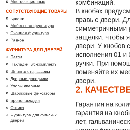
комбинаций.
Многосекционные
В кнобах предусм
СОПУТСТВУЮЩИЕ ТОВАРЫ
Крючки
правые двери. Д
Мебельная фурнитура
симметричными р
Оконная фурнитура
защелки, чтобы 
Разное
двери. У кнобов
ФУРНИТУРА ДЛЯ ДВЕРЕЙ
исполнения 01 и
Петли
ручки. При помощ
Накладки, wc-комплекты
поменяйте их мес
Шпингалеты, засовы
Дверные доводчики
двери.
Упоры дверные
2. КАЧЕСТ
Шариковые фиксаторы
Броненакладки
Гарантия на коли
Оптика
гарантия на кно
Фурнитура для финских
дверей
лет, гальваничес