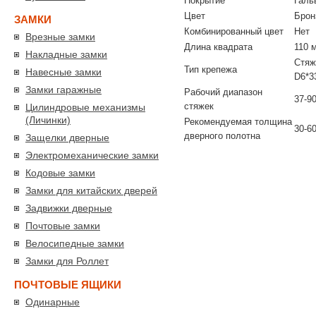
Покрытие
Галь
Цвет
Брон
ЗАМКИ
Комбинированный цвет
Нет
Врезные замки
Длина квадрата
110 
Накладные замки
Стяжк
Тип крепежа
Навесные замки
D6*3
Замки гаражные
Рабочий диапазон
37-9
стяжек
Цилиндровые механизмы
(Личинки)
Рекомендуемая толщина
30-6
дверного полотна
Защелки дверные
Электромеханические замки
Кодовые замки
Замки для китайских дверей
Задвижки дверные
Почтовые замки
Велосипедные замки
Замки для Роллет
ПОЧТОВЫЕ ЯЩИКИ
Одинарные